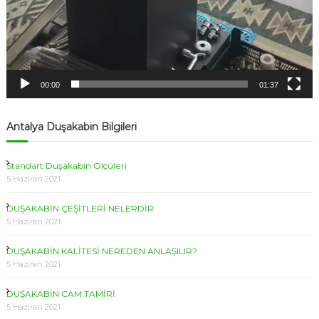
00:00
01:37
Antalya Duşakabin Bilgileri
Standart Duşakabin Ölçüleri
5 Haziran 2021
DUŞAKABİN ÇEŞİTLERİ NELERDİR
5 Haziran 2021
DUŞAKABİN KALİTESİ NEREDEN ANLAŞILIR?
5 Haziran 2021
DUŞAKABİN CAM TAMİRİ
5 Haziran 2021