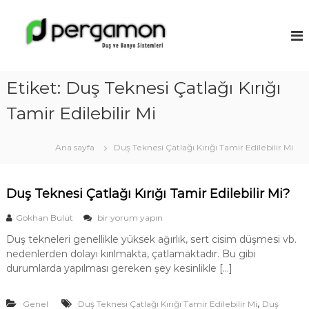
İ
ç
A
e
n
r
t
i
a
ğ
Etiket:
Duş Teknesi Çatlağı Kırığı
l
e
y
g
Tamir Edilebilir Mi
a
e
ç
D
Ana sayfa
Duş Teknesi Çatlağı Kırığı Tamir Edilebilir Mi
u
ş
a
Duş Teknesi Çatlağı Kırığı Tamir Edilebilir Mi?
k
D
Gokhan Bulut
bir yorum yapın
a
u
b
Duş tekneleri genellikle yüksek ağırlık, sert cisim düşmesi vb.
ş
i
nedenlerden dolayı kırılmakta, çatlamaktadır. Bu gibi
T
e
durumlarda yapılması gereken şey kesinlikle […]
n
k
M
n
o
,
Genel
Duş Teknesi Çatlağı Kırığı Tamir Edilebilir Mi
e
Duş