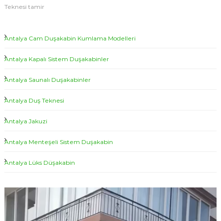
s
d
Teknesi tamir
i
e
Ç
l
a
Antalya Cam Duşakabin Kumlama Modelleri
t
l
l
e
a
Antalya Kapalı Sistem Duşakabinler
r
ğ
ı
i
Antalya Saunalı Duşakabinler
K
|
ı
Antalya Duş Teknesi
A
r
ı
n
ğ
Antalya Jakuzi
t
ı
a
T
Antalya Menteşeli Sistem Duşakabin
a
l
m
y
Antalya Lüks Düşakabin
i
a
r
E
D
V
d
u
i
i
ş
l
d
e