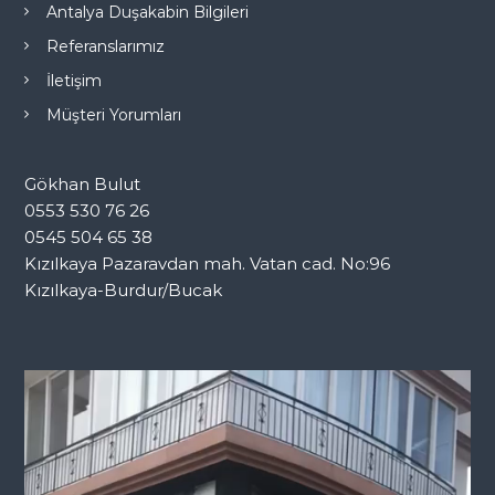
Antalya Duşakabin Bilgileri
Referanslarımız
İletişim
Müşteri Yorumları
Gökhan Bulut
0553 530 76 26
0545 504 65 38
Kızılkaya Pazaravdan mah. Vatan cad. No:96
Kızılkaya-Burdur/Bucak
V
i
d
e
o