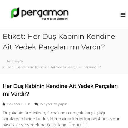
İ
ç
A
e
n
r
t
i
a
ğ
Etiket:
Her Duş Kabinin Kendine
l
e
y
g
Ait Yedek Parçaları mı Vardır?
a
e
ç
D
Ana sayfa
u
Her Duş Kabinin Kendine Ait Yedek Parçaları mı Vardır?
ş
a
k
Her Duş Kabinin Kendine Ait Yedek Parçaları
a
mı Vardır?
b
H
Gokhan Bulut
bir yorum yapın
i
e
n
Duşakabin üreticilerin, firmalarının en çok karşılaştığı
r
M
sorulardan biride budur. Her marka kendi konseptine uygun
D
u
aksesuar ve yedek parça kullanır. Üretici […]
o