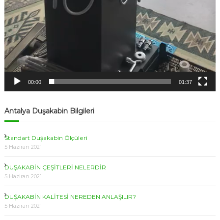
00:00
01:37
Antalya Duşakabin Bilgileri
Standart Duşakabin Ölçüleri
5 Haziran 2021
DUŞAKABİN ÇEŞİTLERİ NELERDİR
5 Haziran 2021
DUŞAKABİN KALİTESİ NEREDEN ANLAŞILIR?
5 Haziran 2021