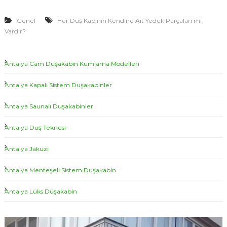
ş
d
K
e
Genel
Her Duş Kabinin Kendine Ait Yedek Parçaları mı
a
b
l
Vardır?
i
l
n
e
i
Antalya Cam Duşakabin Kumlama Modelleri
n
r
K
i
e
Antalya Kapalı Sistem Duşakabinler
|
n
d
A
Antalya Saunalı Duşakabinler
i
n
n
Antalya Duş Teknesi
t
e
A
a
i
Antalya Jakuzi
l
t
y
Y
Antalya Menteşeli Sistem Duşakabin
e
a
d
D
Antalya Lüks Düşakabin
e
u
k
P
ş
V
a