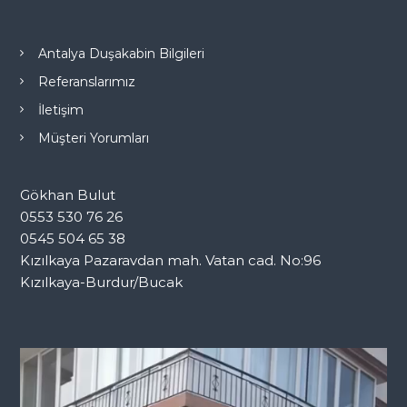
Antalya Duşakabin Bilgileri
Referanslarımız
İletişim
Müşteri Yorumları
Gökhan Bulut
0553 530 76 26
0545 504 65 38
Kızılkaya Pazaravdan mah. Vatan cad. No:96
Kızılkaya-Burdur/Bucak
V
i
d