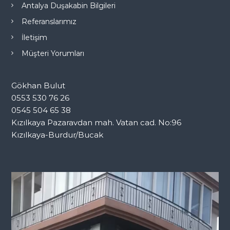
Antalya Duşakabin Bilgileri
Referanslarımız
İletişim
Müşteri Yorumları
Gökhan Bulut
0553 530 76 26
0545 504 65 38
Kızılkaya Pazaravdan mah. Vatan cad. No:96
Kızılkaya-Burdur/Bucak
V
i
d
e
o