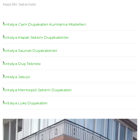
u
d
Nasıl Bir Sistemdir
ş
e
a
l
k
Antalya Cam Duşakabin Kumlama Modelleri
a
l
b
e
i
Antalya Kapalı Sistem Duşakabinler
r
n
N
i
Antalya Saunalı Duşakabinler
a
|
s
Antalya Duş Teknesi
A
ı
l
n
B
Antalya Jakuzi
t
i
a
r
Antalya Menteşeli Sistem Duşakabin
S
l
i
y
Antalya Lüks Düşakabin
s
a
t
e
D
V
m
u
d
i
ş
i
d
r