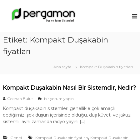
İ
ç
A
e
n
r
t
i
a
ğ
Etiket:
Kompakt Duşakabin
l
e
y
g
fiyatları
a
e
ç
D
Ana sayfa
Kompakt Duşakabin fiyatları
u
ş
a
Kompakt Duşakabin Nasıl Bir Sistemdir, Nedir?
k
K
Gokhan Bulut
bir yorum yapın
a
o
b
Kompakt duşakabin sistemleri genellikle çok amaçlı
m
i
dediğimiz, şok duşun içerisinde olduğu, duş küveti ve jakuzi
p
a
sistemli, aynı zamanda radyo yayını […]
n
k
M
t
o
,
Genel
Kompakt Duşakabin fiyatları
D
Kompakt Duşakabin