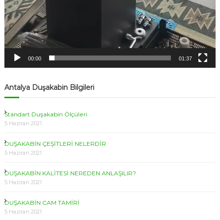
00:00
01:37
Antalya Duşakabin Bilgileri
Standart Duşakabin Ölçüleri
5 Haziran 2021
DUŞAKABİN ÇEŞİTLERİ NELERDİR
5 Haziran 2021
DUŞAKABİN KALİTESİ NEREDEN ANLAŞILIR?
5 Haziran 2021
DUŞAKABİN CAM TAMİRİ
5 Haziran 2021