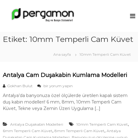
İ
ç
A
e
n
r
t
i
a
ğ
Etiket:
10mm Temperli Cam Küvet
l
e
y
g
a
e
Ana sayfa
10mm Temperli Cam Küvet
ç
D
u
Antalya Cam Duşakabin Kumlama Modelleri
ş
a
A
Gokhan Bulut
bir yorum yapın
k
n
Antalya’da banyonuza özel ölçülerde üretilen kapalı sistem
t
a
duş kabin modelleri! 6 mm, 8mm, 10mm Temperli Cam
a
b
l
Küvet, Tekne veya Zemin Üzeri Uygulama […]
i
y
a
n
,
Antalya Duşakabin Modelleri
C
10mm Temperli Cam Küvet
M
a
,
,
6mm Temperli Cam Küvet
8mm Temperli Cam Küvet
Antalya
o
m
,
Duşakabin Cam Kumlama Modelleri
Banyonuzun ölçülerine uygun