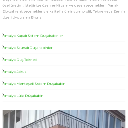
D
d
,
,
özel üretim
İsteğinize özel renkli cam ve desen seçenekleri
Parlak
u
e
,
Eloksal renk seçenekleriyle kaliteli alüminyum profil
Tekne veya Zemin
ş
Üzeri Uygulama Bronz
l
a
k
l
a
e
b
Antalya Kapalı Sistem Duşakabinler
r
i
n
i
Antalya Saunalı Duşakabinler
K
|
u
A
m
Antalya Duş Teknesi
l
n
a
Antalya Jakuzi
t
m
a
a
Antalya Menteşeli Sistem Duşakabin
M
l
o
y
d
Antalya Lüks Düşakabin
a
e
l
D
l
V
u
e
i
ş
r
d
i