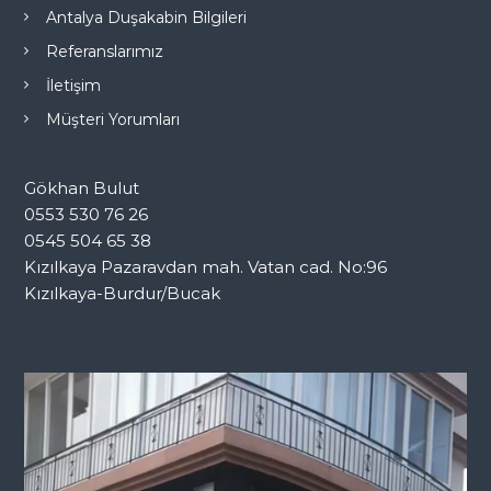
Antalya Duşakabin Bilgileri
Referanslarımız
İletişim
Müşteri Yorumları
Gökhan Bulut
0553 530 76 26
0545 504 65 38
Kızılkaya Pazaravdan mah. Vatan cad. No:96
Kızılkaya-Burdur/Bucak
V
i
d
e
o