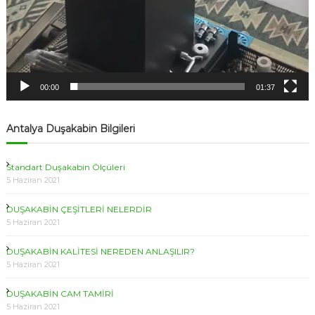
00:00
01:37
Antalya Duşakabin Bilgileri
Standart Duşakabin Ölçüleri
5 Haziran 2021
DUŞAKABİN ÇEŞİTLERİ NELERDİR
5 Haziran 2021
DUŞAKABİN KALİTESİ NEREDEN ANLAŞILIR?
5 Haziran 2021
DUŞAKABİN CAM TAMİRİ
5 Haziran 2021