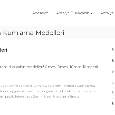
Anasayfa
Antalya Duşakabin
Antalya
m Kumlama Modelleri
eri
A
A
 sistem duş kabin modelleri! 6 mm, 8mm, 10mm Temperli
A
A
,
,
,
Küvet
6mm Temperli Cam Küvet
8mm Temperli Cam Küvet
,
lerine uygun özel üretim
İsteğinize özel renkli cam ve desen
A
,
um profil
Tekne veya Zemin Üzeri Uygulama Bronz
A