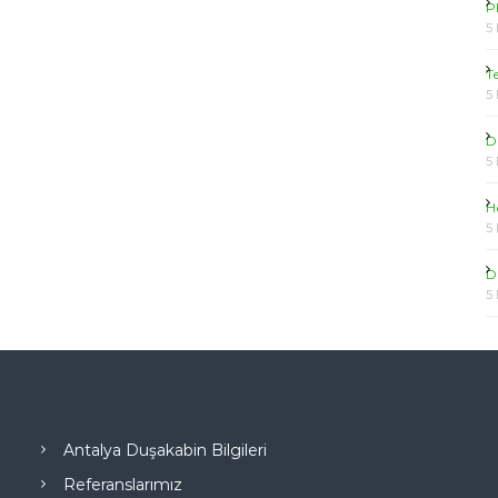
P
5
T
5
D
5
H
5
D
5
Antalya Duşakabin Bilgileri
Referanslarımız