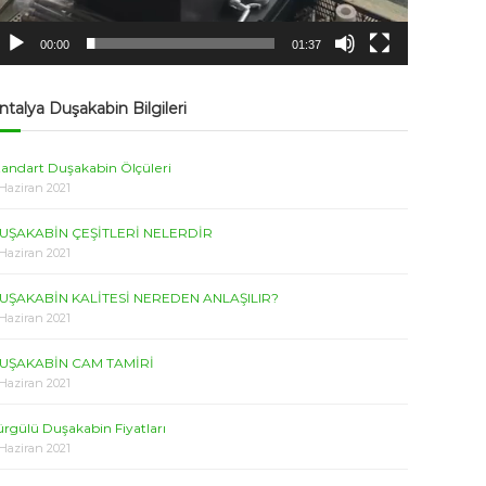
00:00
01:37
ntalya Duşakabin Bilgileri
tandart Duşakabin Ölçüleri
 Haziran 2021
UŞAKABİN ÇEŞİTLERİ NELERDİR
 Haziran 2021
UŞAKABİN KALİTESİ NEREDEN ANLAŞILIR?
 Haziran 2021
UŞAKABİN CAM TAMİRİ
 Haziran 2021
ürgülü Duşakabin Fiyatları
 Haziran 2021