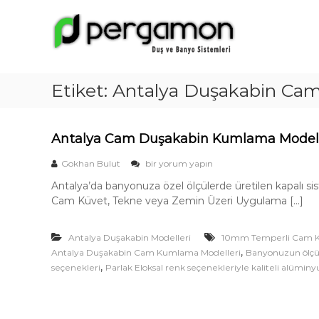
A
İ
ç
n
e
t
r
a
i
l
ğ
Etiket:
Antalya Duşakabin Ca
y
e
a
g
D
e
Antalya Cam Duşakabin Kumlama Modell
ç
u
ş
A
Gokhan Bulut
bir yorum yapın
a
n
Antalya’da banyonuza özel ölçülerde üretilen kapalı
t
k
Cam Küvet, Tekne veya Zemin Üzeri Uygulama […]
a
a
l
b
y
Antalya Duşakabin Modelleri
10mm Temperli Cam 
a
i
,
Antalya Duşakabin Cam Kumlama Modelleri
C
Banyonuzun ölçü
n
a
,
seçenekleri
Parlak Eloksal renk seçenekleriyle kaliteli alüminy
M
m
D
o
u
d
ş