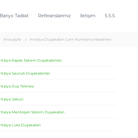
 Banyo Tadilat
Referanslarımız
İletişim
S.S.S.
Ana sayfa
Antalya Duşakabin Cam Kumlama Modelleri
ntalya Kapalı Sistem Duşakabinler
ntalya Saunalı Duşakabinler
ntalya Duş Teknesi
ntalya Jakuzi
ntalya Menteşeli Sistem Duşakabin
ntalya Lüks Düşakabin