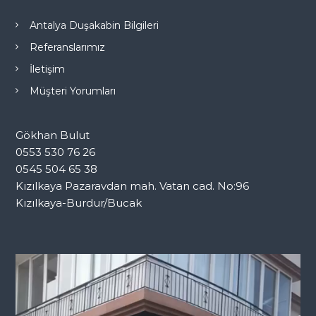
Antalya Duşakabin Bilgileri
Referanslarımız
İletişim
Müşteri Yorumları
Gökhan Bulut
0553 530 76 26
0545 504 65 38
Kızılkaya Pazaravdan mah. Vatan cad. No:96
Kızılkaya-Burdur/Bucak
V
i
d
e