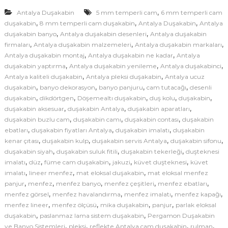
a
k
,
Antalya Duşakabin
5 mm temperli cam
6 mm temperli cam
,
,
,
a
duşakabin
8 mm temperli cam duşakabin
Antalya Duşakabin
Antalya
,
,
duşakabin banyo
Antalya duşakabin desenleri
Antalya duşakabin
b
,
,
,
firmaları
Antalya duşakabin malzemeleri
Antalya duşakabin markaları
i
,
,
Antalya duşakabin montaj
Antalya duşakabin ne kadar
Antalya
n
,
,
,
duşakabin yaptırma
Antalya duşakabin yenileme
Antalya duşakabinci
P
,
,
Antalya kaliteli duşakabin
Antalya pleksi duşakabin
Antalya ucuz
e
,
,
,
,
duşakabin
banyo dekorasyon
banyo panjuru
cam tutacağı
desenli
r
,
,
,
,
,
duşakabin
dikdörtgen
Döşemealtı duşakabin
duş kolu
duşakabin
,
,
,
g
duşakabin aksesuar
duşakabin Antalya
duşakabin aparatları
,
,
,
duşakabin buzlu cam
duşakabin camı
duşakabin contası
duşakabin
a
,
,
,
ebatları
duşakabin fiyatları Antalya
duşakabin imalatı
duşakabin
m
,
,
,
,
kenar çıtası
duşakabin kulp
duşakabin servis Antalya
duşakabin sifonu
o
,
,
,
duşakabin siyah
duşakabin suluk fitili
duşakabin tekerleği
duşteknesi
n
,
,
,
,
,
imalatı
düz
füme cam duşakabin
jakuzi
küvet duşteknesi
küvet
,
,
,
imalatı
lineer menfez
mat eloksal duşakabin
mat eloksal menfez
,
,
,
,
,
panjur
menfez
menfez banyo
menfez çeşitleri
menfez ebatları
,
,
,
,
menfez görsel
menfez havalandırma
menfez imalatı
menfez kapağı
,
,
,
,
menfez lineer
menfez ölçüsü
mika duşakabin
panjur
parlak eloksal
,
,
duşakabin
paslanmaz lama sistem duşakabin
Pergamon Duşakabin
,
,
,
,
ve Banyo Sistemleri
pleksi
reflekte Antalya cam duşakabin
rulman