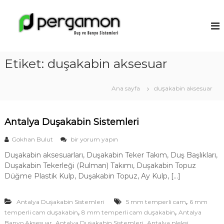
İ
ç
A
e
n
r
t
i
a
ğ
Etiket:
duşakabin aksesuar
l
e
y
g
a
e
Ana sayfa
duşakabin aksesuar
ç
D
u
Antalya Duşakabin Sistemleri
ş
a
A
Gokhan Bulut
bir yorum yapın
k
n
Duşakabin aksesuarları, Duşakabin Teker Takım, Duş Başlıkları,
t
a
Duşakabin Tekerleği (Rulman) Takımı, Duşakabin Topuz
a
b
l
Düğme Plastik Kulp, Duşakabin Topuz, Ay Kulp, […]
i
y
a
n
,
Antalya Duşakabin Sistemleri
D
5 mm temperli cam
6 mm
M
u
,
,
temperli cam duşakabin
8 mm temperli cam duşakabin
Antalya
o
ş
,
,
Banyo Aksesuar
Antalya Duşakabin Sistemleri
Antalya pleksi