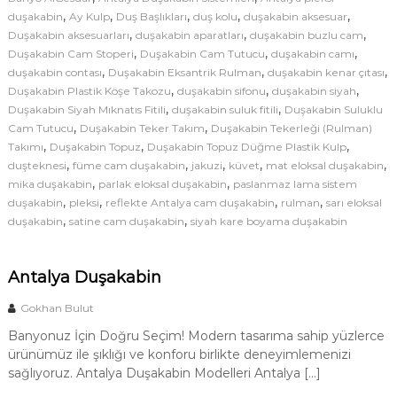
a
d
,
,
,
,
,
duşakabin
Ay Kulp
Duş Başlıkları
duş kolu
duşakabin aksesuar
k
e
,
,
,
Duşakabin aksesuarları
duşakabin aparatları
duşakabin buzlu cam
a
,
,
,
Duşakabin Cam Stoperi
Duşakabin Cam Tutucu
l
duşakabin camı
b
,
,
,
duşakabin contası
Duşakabin Eksantrik Rulman
i
duşakabin kenar çıtası
l
n
,
,
,
Duşakabin Plastik Köşe Takozu
duşakabin sifonu
duşakabin siyah
e
S
,
,
Duşakabin Siyah Mıknatıs Fitili
duşakabin suluk fitili
Duşakabin Suluklu
r
i
,
,
Cam Tutucu
Duşakabin Teker Takım
Duşakabin Tekerleği (Rulman)
s
i
,
,
,
Takımı
Duşakabin Topuz
Duşakabin Topuz Düğme Plastik Kulp
t
|
,
,
,
,
,
duşteknesi
füme cam duşakabin
jakuzi
küvet
mat eloksal duşakabin
e
A
,
,
mika duşakabin
parlak eloksal duşakabin
m
paslanmaz lama sistem
l
,
,
,
,
duşakabin
pleksi
reflekte Antalya cam duşakabin
n
rulman
sarı eloksal
e
,
,
duşakabin
satine cam duşakabin
siyah kare boyama duşakabin
t
r
a
i
i
l
Antalya Duşakabin
ç
y
i
Gokhan Bulut
a
n
D
Banyonuz İçin Doğru Seçim! Modern tasarıma sahip yüzlerce
u
ürünümüz ile şıklığı ve konforu birlikte deneyimlemenizi
sağlıyoruz. Antalya Duşakabin Modelleri Antalya […]
ş