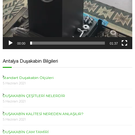
00:00
01:37
Antalya Duşakabin Bilgileri
Standart Duşakabin Ölçüleri
5 Haziran 2021
DUŞAKABİN ÇEŞİTLERİ NELERDİR
5 Haziran 2021
DUŞAKABİN KALİTESİ NEREDEN ANLAŞILIR?
5 Haziran 2021
DUŞAKABİN CAM TAMİRİ