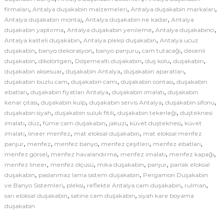
d
,
,
,
firmaları
Antalya duşakabin malzemeleri
Antalya duşakabin markaları
e
,
,
Antalya duşakabin montaj
Antalya duşakabin ne kadar
Antalya
,
,
,
duşakabin yaptırma
Antalya duşakabin yenileme
l
Antalya duşakabinci
,
,
Antalya kaliteli duşakabin
Antalya pleksi duşakabin
Antalya ucuz
l
,
,
,
,
duşakabin
banyo dekorasyon
banyo panjuru
cam tutacağı
desenli
e
,
,
,
,
,
duşakabin
dikdörtgen
Döşemealtı duşakabin
duş kolu
duşakabin
r
,
,
,
duşakabin aksesuar
duşakabin Antalya
duşakabin aparatları
i
,
,
,
duşakabin buzlu cam
duşakabin camı
duşakabin contası
duşakabin
|
,
,
,
ebatları
duşakabin fiyatları Antalya
duşakabin imalatı
duşakabin
A
,
,
,
,
kenar çıtası
duşakabin kulp
duşakabin servis Antalya
duşakabin sifonu
,
,
,
duşakabin siyah
duşakabin suluk fitili
duşakabin tekerleği
n
duşteknesi
,
,
,
,
,
imalatı
düz
füme cam duşakabin
jakuzi
küvet duşteknesi
küvet
t
,
,
,
imalatı
lineer menfez
mat eloksal duşakabin
mat eloksal menfez
a
,
,
,
,
,
panjur
menfez
menfez banyo
menfez çeşitleri
menfez ebatları
l
,
,
,
,
menfez görsel
menfez havalandırma
menfez imalatı
menfez kapağı
y
,
,
,
,
menfez lineer
menfez ölçüsü
mika duşakabin
panjur
parlak eloksal
a
,
,
duşakabin
paslanmaz lama sistem duşakabin
Pergamon Duşakabin
D
,
,
,
,
ve Banyo Sistemleri
pleksi
reflekte Antalya cam duşakabin
rulman
,
,
sarı eloksal duşakabin
satine cam duşakabin
u
siyah kare boyama
duşakabin
ş