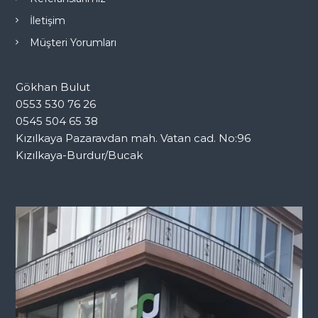
İletişim
Müşteri Yorumları
Gökhan Bulut
0553 530 76 26
0545 504 65 38
Kızılkaya Pazaravdan mah. Vatan cad. No:96
Kızılkaya-Burdur/Bucak
V
i
d
e
o
o
y
n