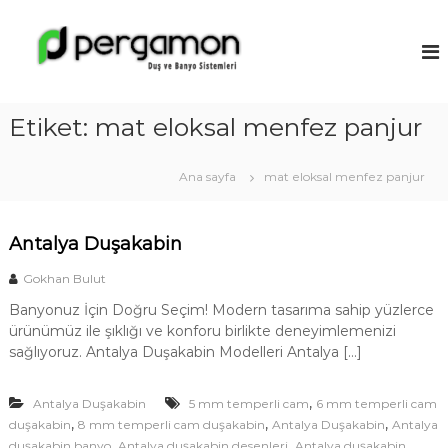
İ
ç
A
e
n
r
t
i
a
ğ
Etiket:
mat eloksal menfez panjur
l
e
y
g
a
e
Ana sayfa
mat eloksal menfez panjur
ç
D
u
Antalya Duşakabin
ş
a
Gokhan Bulut
k
Banyonuz İçin Doğru Seçim! Modern tasarıma sahip yüzlerce
a
ürünümüz ile şıklığı ve konforu birlikte deneyimlemenizi
b
sağlıyoruz. Antalya Duşakabin Modelleri Antalya […]
i
n
,
Antalya Duşakabin
5 mm temperli cam
6 mm temperli cam
M
,
,
,
duşakabin
8 mm temperli cam duşakabin
Antalya Duşakabin
Antalya
o
,
,
duşakabin banyo
Antalya duşakabin desenleri
Antalya duşakabin