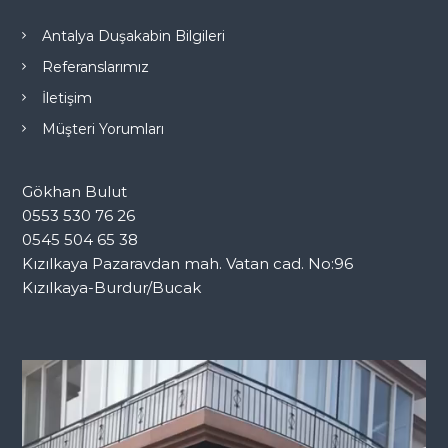
Antalya Duşakabin Bilgileri
Referanslarımız
İletişim
Müşteri Yorumları
Gökhan Bulut
0553 530 76 26
0545 504 65 38
Kızılkaya Pazaravdan mah. Vatan cad. No:96
Kızılkaya-Burdur/Bucak
V
i
d
e