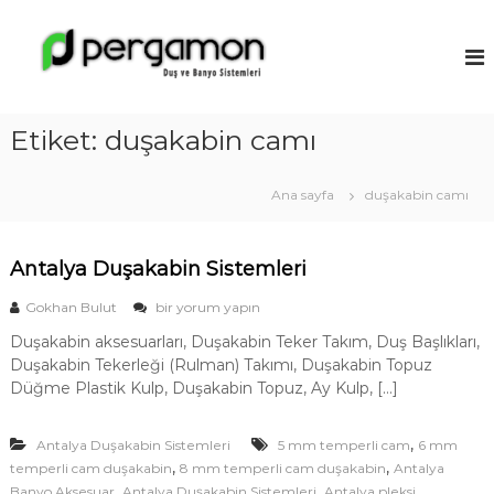
İ
ç
A
e
n
r
t
i
a
ğ
Etiket:
duşakabin camı
l
e
y
g
a
e
Ana sayfa
duşakabin camı
ç
D
u
Antalya Duşakabin Sistemleri
ş
a
A
Gokhan Bulut
bir yorum yapın
k
n
Duşakabin aksesuarları, Duşakabin Teker Takım, Duş Başlıkları,
t
a
Duşakabin Tekerleği (Rulman) Takımı, Duşakabin Topuz
a
b
l
Düğme Plastik Kulp, Duşakabin Topuz, Ay Kulp, […]
i
y
a
n
,
Antalya Duşakabin Sistemleri
D
5 mm temperli cam
6 mm
M
u
,
,
temperli cam duşakabin
8 mm temperli cam duşakabin
Antalya
o
ş
,
,
Banyo Aksesuar
Antalya Duşakabin Sistemleri
Antalya pleksi