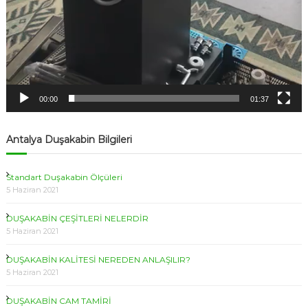
00:00
01:37
Antalya Duşakabin Bilgileri
Standart Duşakabin Ölçüleri
5 Haziran 2021
DUŞAKABİN ÇEŞİTLERİ NELERDİR
5 Haziran 2021
DUŞAKABİN KALİTESİ NEREDEN ANLAŞILIR?
5 Haziran 2021
DUŞAKABİN CAM TAMİRİ