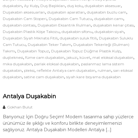
a
d
,
,
,
,
,
duşakabin
Ay Kulp
Duş Başlıkları
duş kolu
duşakabin aksesuar
k
e
,
,
,
Duşakabin aksesuarları
duşakabin aparatları
duşakabin buzlu cam
a
,
,
,
Duşakabin Cam Stoperi
Duşakabin Cam Tutucu
l
duşakabin camı
b
,
,
,
duşakabin contası
Duşakabin Eksantrik Rulman
i
duşakabin kenar çıtası
l
n
,
,
,
Duşakabin Plastik Köşe Takozu
duşakabin sifonu
duşakabin siyah
e
S
,
,
Duşakabin Siyah Mıknatıs Fitili
duşakabin suluk fitili
Duşakabin Suluklu
r
i
,
,
Cam Tutucu
Duşakabin Teker Takım
Duşakabin Tekerleği (Rulman)
s
i
,
,
,
Takımı
Duşakabin Topuz
Duşakabin Topuz Düğme Plastik Kulp
t
|
,
,
,
,
,
duşteknesi
füme cam duşakabin
jakuzi
küvet
mat eloksal duşakabin
e
A
,
,
mika duşakabin
parlak eloksal duşakabin
m
paslanmaz lama sistem
l
,
,
,
,
duşakabin
pleksi
reflekte Antalya cam duşakabin
n
rulman
sarı eloksal
e
,
,
duşakabin
satine cam duşakabin
siyah kare boyama duşakabin
t
r
a
i
i
l
Antalya Duşakabin
ç
y
i
Gokhan Bulut
a
n
D
Banyonuz İçin Doğru Seçim! Modern tasarıma sahip yüzlerce
u
ürünümüz ile şıklığı ve konforu birlikte deneyimlemenizi
sağlıyoruz. Antalya Duşakabin Modelleri Antalya […]
ş