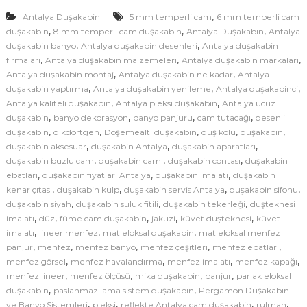
a
k
,
Antalya Duşakabin
5 mm temperli cam
6 mm temperli cam
,
,
,
a
duşakabin
8 mm temperli cam duşakabin
Antalya Duşakabin
Antalya
,
,
duşakabin banyo
Antalya duşakabin desenleri
Antalya duşakabin
b
,
,
,
firmaları
Antalya duşakabin malzemeleri
Antalya duşakabin markaları
i
,
,
Antalya duşakabin montaj
Antalya duşakabin ne kadar
Antalya
n
,
,
,
duşakabin yaptırma
Antalya duşakabin yenileme
Antalya duşakabinci
P
,
,
Antalya kaliteli duşakabin
Antalya pleksi duşakabin
Antalya ucuz
e
,
,
,
,
duşakabin
banyo dekorasyon
banyo panjuru
cam tutacağı
desenli
r
,
,
,
,
,
duşakabin
dikdörtgen
Döşemealtı duşakabin
duş kolu
duşakabin
,
,
,
g
duşakabin aksesuar
duşakabin Antalya
duşakabin aparatları
,
,
,
duşakabin buzlu cam
duşakabin camı
duşakabin contası
duşakabin
a
,
,
,
ebatları
duşakabin fiyatları Antalya
duşakabin imalatı
duşakabin
m
,
,
,
,
kenar çıtası
duşakabin kulp
duşakabin servis Antalya
duşakabin sifonu
o
,
,
,
duşakabin siyah
duşakabin suluk fitili
duşakabin tekerleği
duşteknesi
n
,
,
,
,
,
imalatı
düz
füme cam duşakabin
jakuzi
küvet duşteknesi
küvet
,
,
,
imalatı
lineer menfez
mat eloksal duşakabin
mat eloksal menfez
,
,
,
,
,
panjur
menfez
menfez banyo
menfez çeşitleri
menfez ebatları
,
,
,
,
menfez görsel
menfez havalandırma
menfez imalatı
menfez kapağı
,
,
,
,
menfez lineer
menfez ölçüsü
mika duşakabin
panjur
parlak eloksal
,
,
duşakabin
paslanmaz lama sistem duşakabin
Pergamon Duşakabin
,
,
,
,
ve Banyo Sistemleri
pleksi
reflekte Antalya cam duşakabin
rulman