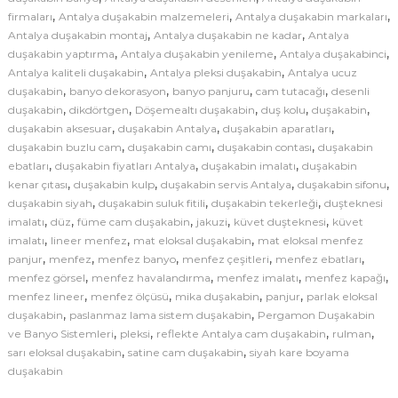
d
,
,
,
firmaları
Antalya duşakabin malzemeleri
Antalya duşakabin markaları
e
,
,
Antalya duşakabin montaj
Antalya duşakabin ne kadar
Antalya
,
,
,
duşakabin yaptırma
Antalya duşakabin yenileme
l
Antalya duşakabinci
,
,
Antalya kaliteli duşakabin
Antalya pleksi duşakabin
Antalya ucuz
l
,
,
,
,
duşakabin
banyo dekorasyon
banyo panjuru
cam tutacağı
desenli
e
,
,
,
,
,
duşakabin
dikdörtgen
Döşemealtı duşakabin
duş kolu
duşakabin
r
,
,
,
duşakabin aksesuar
duşakabin Antalya
duşakabin aparatları
i
,
,
,
duşakabin buzlu cam
duşakabin camı
duşakabin contası
duşakabin
|
,
,
,
ebatları
duşakabin fiyatları Antalya
duşakabin imalatı
duşakabin
A
,
,
,
,
kenar çıtası
duşakabin kulp
duşakabin servis Antalya
duşakabin sifonu
,
,
,
duşakabin siyah
duşakabin suluk fitili
duşakabin tekerleği
n
duşteknesi
,
,
,
,
,
imalatı
düz
füme cam duşakabin
jakuzi
küvet duşteknesi
küvet
t
,
,
,
imalatı
lineer menfez
mat eloksal duşakabin
mat eloksal menfez
a
,
,
,
,
,
panjur
menfez
menfez banyo
menfez çeşitleri
menfez ebatları
l
,
,
,
,
menfez görsel
menfez havalandırma
menfez imalatı
menfez kapağı
y
,
,
,
,
menfez lineer
menfez ölçüsü
mika duşakabin
panjur
parlak eloksal
a
,
,
duşakabin
paslanmaz lama sistem duşakabin
Pergamon Duşakabin
D
,
,
,
,
ve Banyo Sistemleri
pleksi
reflekte Antalya cam duşakabin
rulman
,
,
sarı eloksal duşakabin
satine cam duşakabin
u
siyah kare boyama
duşakabin
ş