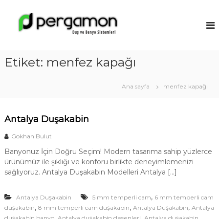
İ
ç
A
e
n
r
t
i
a
ğ
Etiket:
menfez kapağı
l
e
y
g
a
e
Ana sayfa
menfez kapağı
ç
D
u
Antalya Duşakabin
ş
a
Gokhan Bulut
k
Banyonuz İçin Doğru Seçim! Modern tasarıma sahip yüzlerce
a
ürünümüz ile şıklığı ve konforu birlikte deneyimlemenizi
b
sağlıyoruz. Antalya Duşakabin Modelleri Antalya […]
i
n
,
Antalya Duşakabin
5 mm temperli cam
6 mm temperli cam
M
,
,
,
duşakabin
8 mm temperli cam duşakabin
Antalya Duşakabin
Antalya
o
,
,
duşakabin banyo
Antalya duşakabin desenleri
Antalya duşakabin