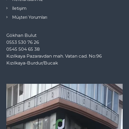
İletişim
Müşteri Yorumları
Gökhan Bulut
0553 530 76 26
0545 504 65 38
Kızılkaya Pazaravdan mah. Vatan cad. No:96
Kızılkaya-Burdur/Bucak
V
i
d
e
o
o
y
n