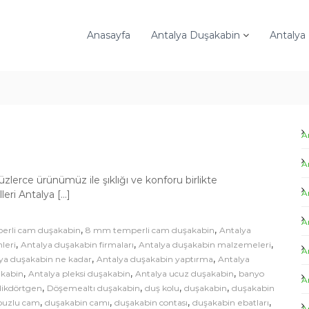
Anasayfa
Antalya Duşakabin
Antalya
A
A
erce ürünümüz ile şıklığı ve konforu birlikte
A
eri Antalya […]
A
,
,
rli cam duşakabin
8 mm temperli cam duşakabin
Antalya
,
,
,
leri
Antalya duşakabin firmaları
Antalya duşakabin malzemeleri
A
,
,
ya duşakabin ne kadar
Antalya duşakabin yaptırma
Antalya
,
,
,
akabin
Antalya pleksi duşakabin
Antalya ucuz duşakabin
banyo
A
,
,
,
,
dikdörtgen
Döşemealtı duşakabin
duş kolu
duşakabin
duşakabin
,
,
,
,
buzlu cam
duşakabin camı
duşakabin contası
duşakabin ebatları
A