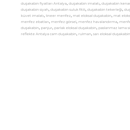
,
,
duşakabin fiyatları Antalya
duşakabin imalatı
duşakabin kenar 
e
,
,
,
duşakabin siyah
duşakabin suluk fitili
duşakabin tekerleği
duş
l
,
,
,
küvet imalatı
lineer menfez
mat eloksal duşakabin
mat elok
l
,
,
,
menfez ebatları
menfez görsel
menfez havalandırma
menfe
e
,
,
,
duşakabin
panjur
parlak eloksal duşakabin
paslanmaz lama s
r
,
,
reflekte Antalya cam duşakabin
rulman
sarı eloksal duşakabi
i
|
A
n
t
a
l
y
a
D
u
ş
a