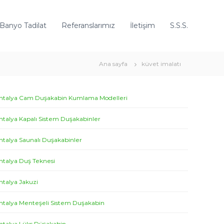
 Banyo Tadilat
Referanslarımız
İletişim
S.S.S.
Ana sayfa
küvet imalatı
ntalya Cam Duşakabin Kumlama Modelleri
ntalya Kapalı Sistem Duşakabinler
ntalya Saunalı Duşakabinler
ntalya Duş Teknesi
ntalya Jakuzi
ntalya Menteşeli Sistem Duşakabin
ntalya Lüks Düşakabin