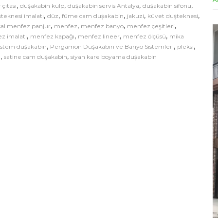
,
,
,
,
çıtası
duşakabin kulp
duşakabin servis Antalya
duşakabin sifonu
,
,
,
,
,
teknesi imalatı
düz
füme cam duşakabin
jakuzi
küvet duşteknesi
,
,
,
,
sal menfez panjur
menfez
menfez banyo
menfez çeşitleri
V
,
,
,
,
z imalatı
menfez kapağı
menfez lineer
menfez ölçüsü
mika
i
,
,
,
istem duşakabin
Pergamon Duşakabin ve Banyo Sistemleri
pleksi
d
,
,
n
satine cam duşakabin
siyah kare boyama duşakabin
e
o
o
y
n
a
t
ı
c
ı