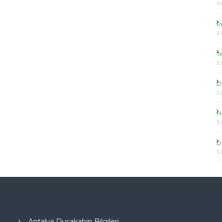
5
P
5
T
5
D
5
H
5
D
5
Antalya Duşakabin Bilgileri