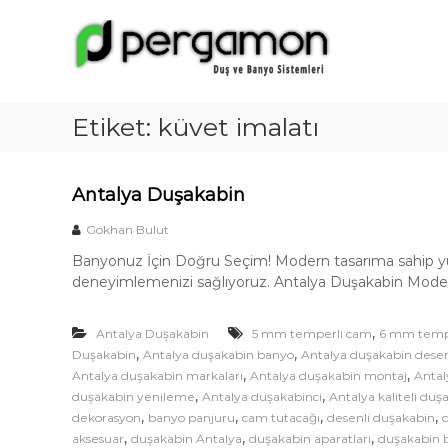
A
İ
ç
n
e
t
r
a
i
l
ğ
Etiket:
küvet imalatı
y
e
a
g
D
e
Antalya Duşakabin
ç
u
ş
Gokhan Bulut
a
Banyonuz İçin Doğru Seçim! Modern tasarıma sahip yüzl
k
deneyimlemenizi sağlıyoruz. Antalya Duşakabin Modell
a
b
,
Antalya Duşakabin
5 mm temperli cam
6 mm tempe
i
,
,
Duşakabin
Antalya duşakabin banyo
Antalya duşakabin desen
n
,
,
Antalya duşakabin markaları
Antalya duşakabin montaj
Antal
M
,
,
duşakabin yenileme
Antalya duşakabinci
Antalya kaliteli duş
o
,
,
,
,
dekorasyon
banyo panjuru
cam tutacağı
desenli duşakabin
,
,
,
d
aksesuar
duşakabin Antalya
duşakabin aparatları
duşakabin 