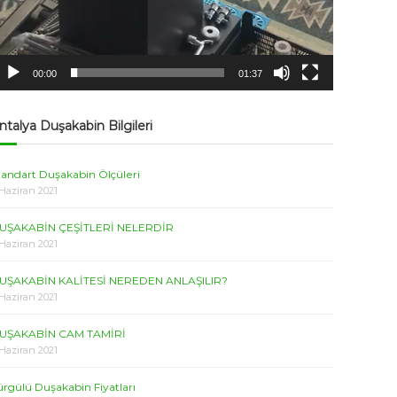
00:00
01:37
ntalya Duşakabin Bilgileri
tandart Duşakabin Ölçüleri
 Haziran 2021
UŞAKABİN ÇEŞİTLERİ NELERDİR
 Haziran 2021
UŞAKABİN KALİTESİ NEREDEN ANLAŞILIR?
 Haziran 2021
UŞAKABİN CAM TAMİRİ
 Haziran 2021
ürgülü Duşakabin Fiyatları