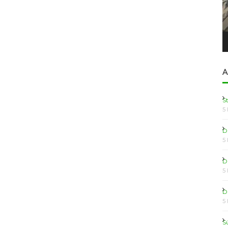
A
S
5
D
5
D
5
D
5
S