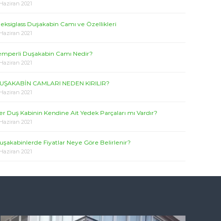
 Haziran 2021
leksiglass Duşakabin Camı ve Özellikleri
 Haziran 2021
emperli Duşakabin Camı Nedir?
 Haziran 2021
UŞAKABİN CAMLARI NEDEN KIRILIR?
 Haziran 2021
er Duş Kabinin Kendine Ait Yedek Parçaları mı Vardır?
 Haziran 2021
uşakabinlerde Fiyatlar Neye Göre Belirlenir?
 Haziran 2021
V