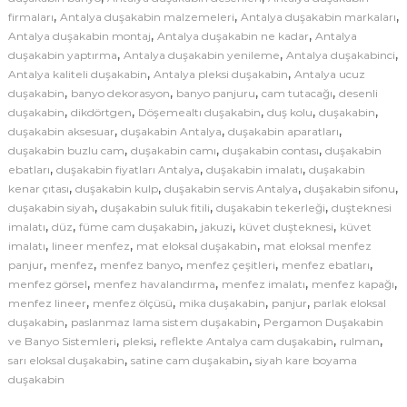
d
,
,
,
firmaları
Antalya duşakabin malzemeleri
Antalya duşakabin markaları
e
,
,
Antalya duşakabin montaj
Antalya duşakabin ne kadar
Antalya
,
,
,
duşakabin yaptırma
Antalya duşakabin yenileme
l
Antalya duşakabinci
,
,
Antalya kaliteli duşakabin
Antalya pleksi duşakabin
Antalya ucuz
l
,
,
,
,
duşakabin
banyo dekorasyon
banyo panjuru
cam tutacağı
desenli
e
,
,
,
,
,
duşakabin
dikdörtgen
Döşemealtı duşakabin
duş kolu
duşakabin
r
,
,
,
duşakabin aksesuar
duşakabin Antalya
duşakabin aparatları
i
,
,
,
duşakabin buzlu cam
duşakabin camı
duşakabin contası
duşakabin
|
,
,
,
ebatları
duşakabin fiyatları Antalya
duşakabin imalatı
duşakabin
A
,
,
,
,
kenar çıtası
duşakabin kulp
duşakabin servis Antalya
duşakabin sifonu
,
,
,
duşakabin siyah
duşakabin suluk fitili
duşakabin tekerleği
n
duşteknesi
,
,
,
,
,
imalatı
düz
füme cam duşakabin
jakuzi
küvet duşteknesi
küvet
t
,
,
,
imalatı
lineer menfez
mat eloksal duşakabin
mat eloksal menfez
a
,
,
,
,
,
panjur
menfez
menfez banyo
menfez çeşitleri
menfez ebatları
l
,
,
,
,
menfez görsel
menfez havalandırma
menfez imalatı
menfez kapağı
y
,
,
,
,
menfez lineer
menfez ölçüsü
mika duşakabin
panjur
parlak eloksal
a
,
,
duşakabin
paslanmaz lama sistem duşakabin
Pergamon Duşakabin
D
,
,
,
,
ve Banyo Sistemleri
pleksi
reflekte Antalya cam duşakabin
rulman
,
,
sarı eloksal duşakabin
satine cam duşakabin
u
siyah kare boyama
duşakabin
ş