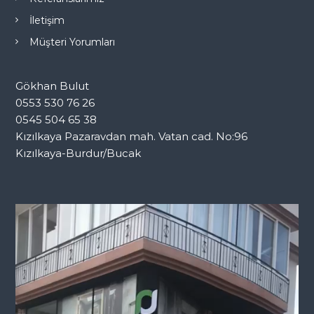
İletişim
Müşteri Yorumları
Gökhan Bulut
0553 530 76 26
0545 504 65 38
Kızılkaya Pazaravdan mah. Vatan cad. No:96
Kızılkaya-Burdur/Bucak
V
i
d
e
o
o
y
n