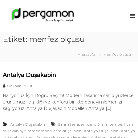
İ
ç
A
e
n
r
t
i
a
ğ
Etiket:
menfez ölçüsü
l
e
y
g
a
e
Ana sayfa
menfez ölçüsü
ç
D
u
Antalya Duşakabin
ş
a
Gokhan Bulut
k
Banyonuz İçin Doğru Seçim! Modern tasarıma sahip yüzlerce
a
ürünümüz ile şıklığı ve konforu birlikte deneyimlemenizi
b
sağlıyoruz. Antalya Duşakabin Modelleri Antalya […]
i
n
,
Antalya Duşakabin
5 mm temperli cam
6 mm temperli cam
M
,
,
,
duşakabin
8 mm temperli cam duşakabin
Antalya Duşakabin
Antalya
o
,
,
duşakabin banyo
Antalya duşakabin desenleri
Antalya duşakabin