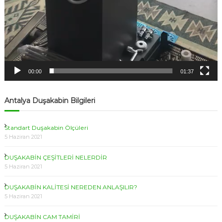
00:00
01:37
Antalya Duşakabin Bilgileri
Standart Duşakabin Ölçüleri
5 Haziran 2021
DUŞAKABİN ÇEŞİTLERİ NELERDİR
5 Haziran 2021
DUŞAKABİN KALİTESİ NEREDEN ANLAŞILIR?
5 Haziran 2021
DUŞAKABİN CAM TAMİRİ