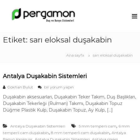
İ
ç
A
e
n
r
t
i
a
ğ
Etiket:
sarı eloksal duşakabin
l
e
y
g
a
e
Ana sayfa
sarı eloksal duşakabin
ç
D
u
Antalya Duşakabin Sistemleri
ş
a
A
Gokhan Bulut
bir yorum yapın
k
n
Duşakabin aksesuarları, Duşakabin Teker Takım, Duş Başlıkları,
t
a
Duşakabin Tekerleği (Rulman) Takımı, Duşakabin Topuz
a
b
l
Düğme Plastik Kulp, Duşakabin Topuz, Ay Kulp, […]
i
y
a
n
,
Antalya Duşakabin Sistemleri
D
5 mm temperli cam
6 mm
M
u
,
,
temperli cam duşakabin
8 mm temperli cam duşakabin
Antalya
o
ş
,
,
Banyo Aksesuar
Antalya Duşakabin Sistemleri
Antalya pleksi