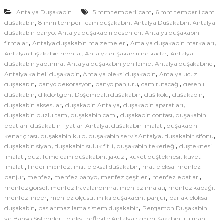
a
k
,
Antalya Duşakabin
5 mm temperli cam
6 mm temperli cam
,
,
,
a
duşakabin
8 mm temperli cam duşakabin
Antalya Duşakabin
Antalya
,
,
duşakabin banyo
Antalya duşakabin desenleri
Antalya duşakabin
b
,
,
,
firmaları
Antalya duşakabin malzemeleri
Antalya duşakabin markaları
i
,
,
Antalya duşakabin montaj
Antalya duşakabin ne kadar
Antalya
n
,
,
,
duşakabin yaptırma
Antalya duşakabin yenileme
Antalya duşakabinci
P
,
,
Antalya kaliteli duşakabin
Antalya pleksi duşakabin
Antalya ucuz
e
,
,
,
,
duşakabin
banyo dekorasyon
banyo panjuru
cam tutacağı
desenli
r
,
,
,
,
,
duşakabin
dikdörtgen
Döşemealtı duşakabin
duş kolu
duşakabin
,
,
,
g
duşakabin aksesuar
duşakabin Antalya
duşakabin aparatları
,
,
,
duşakabin buzlu cam
duşakabin camı
duşakabin contası
duşakabin
a
,
,
,
ebatları
duşakabin fiyatları Antalya
duşakabin imalatı
duşakabin
m
,
,
,
,
kenar çıtası
duşakabin kulp
duşakabin servis Antalya
duşakabin sifonu
o
,
,
,
duşakabin siyah
duşakabin suluk fitili
duşakabin tekerleği
duşteknesi
n
,
,
,
,
,
imalatı
düz
füme cam duşakabin
jakuzi
küvet duşteknesi
küvet
,
,
,
imalatı
lineer menfez
mat eloksal duşakabin
mat eloksal menfez
,
,
,
,
,
panjur
menfez
menfez banyo
menfez çeşitleri
menfez ebatları
,
,
,
,
menfez görsel
menfez havalandırma
menfez imalatı
menfez kapağı
,
,
,
,
menfez lineer
menfez ölçüsü
mika duşakabin
panjur
parlak eloksal
,
,
duşakabin
paslanmaz lama sistem duşakabin
Pergamon Duşakabin
,
,
,
,
ve Banyo Sistemleri
pleksi
reflekte Antalya cam duşakabin
rulman