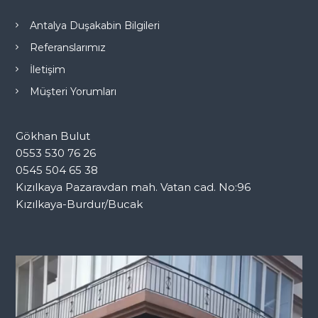
Antalya Duşakabin Bilgileri
Referanslarımız
İletişim
Müşteri Yorumları
Gökhan Bulut
0553 530 76 26
0545 504 65 38
Kızılkaya Pazaravdan mah. Vatan cad. No:96
Kızılkaya-Burdur/Bucak
V
i
d
e