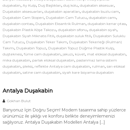
a
d
,
,
,
,
,
duşakabin
Ay Kulp
Duş Başlıkları
duş kolu
duşakabin aksesuar
k
e
,
,
,
Duşakabin aksesuarları
duşakabin aparatları
duşakabin buzlu cam
a
,
,
,
Duşakabin Cam Stoperi
Duşakabin Cam Tutucu
l
duşakabin camı
b
,
,
,
duşakabin contası
Duşakabin Eksantrik Rulman
i
duşakabin kenar çıtası
l
n
,
,
,
Duşakabin Plastik Köşe Takozu
duşakabin sifonu
duşakabin siyah
e
S
,
,
Duşakabin Siyah Mıknatıs Fitili
duşakabin suluk fitili
Duşakabin Suluklu
r
i
,
,
Cam Tutucu
Duşakabin Teker Takım
Duşakabin Tekerleği (Rulman)
s
i
,
,
,
Takımı
Duşakabin Topuz
Duşakabin Topuz Düğme Plastik Kulp
t
|
,
,
,
,
,
duşteknesi
füme cam duşakabin
jakuzi
küvet
mat eloksal duşakabin
e
A
,
,
mika duşakabin
parlak eloksal duşakabin
m
paslanmaz lama sistem
l
,
,
,
,
duşakabin
pleksi
reflekte Antalya cam duşakabin
n
rulman
sarı eloksal
e
,
,
duşakabin
satine cam duşakabin
siyah kare boyama duşakabin
t
r
a
i
i
l
Antalya Duşakabin
ç
y
i
Gokhan Bulut
a
n
D
Banyonuz İçin Doğru Seçim! Modern tasarıma sahip yüzlerce
u
ürünümüz ile şıklığı ve konforu birlikte deneyimlemenizi
sağlıyoruz. Antalya Duşakabin Modelleri Antalya […]
ş